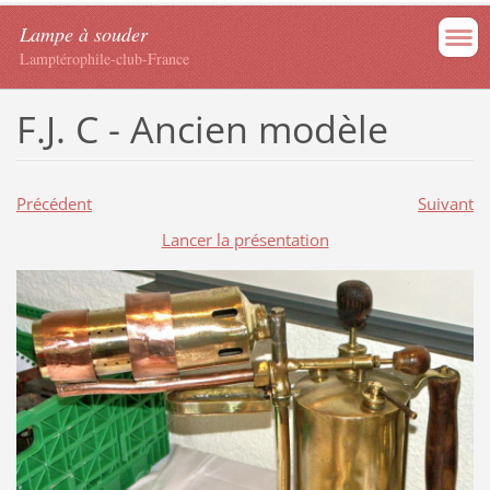
Lampe à souder
Lamptérophile-club-France
F.J. C - Ancien modèle
Précédent
Suivant
Lancer la présentation