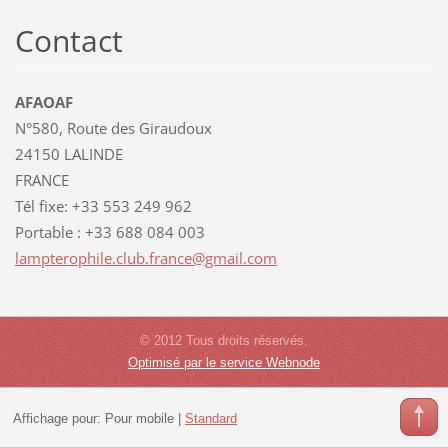
Contact
AFAOAF
N°580, Route des Giraudoux
24150 LALINDE
FRANCE
Tél fixe: +33 553 249 962
Portable : +33 688 084 003
lamptero
phile.cl
ub.franc
e@gmail.
com
© 2012 Tous droits réservés.
Optimisé par le service Webnode
Affichage pour:
Pour mobile
|
Standard