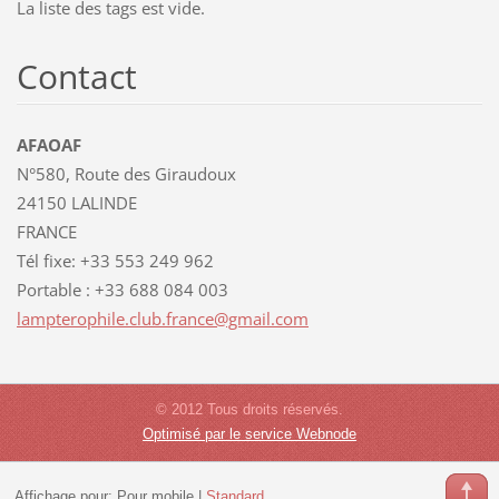
La liste des tags est vide.
Contact
AFAOAF
N°580, Route des Giraudoux
24150 LALINDE
FRANCE
Tél fixe: +33 553 249 962
Portable : +33 688 084 003
lamptero
phile.cl
ub.franc
e@gmail.
com
© 2012 Tous droits réservés.
Optimisé par le service Webnode
Affichage pour:
Pour mobile
|
Standard