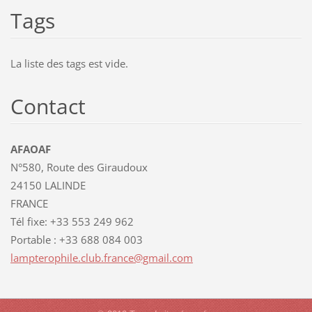
Tags
La liste des tags est vide.
Contact
AFAOAF
N°580, Route des Giraudoux
24150 LALINDE
FRANCE
Tél fixe: +33 553 249 962
Portable : +33 688 084 003
lamptero
phile.cl
ub.franc
e@gmail.
com