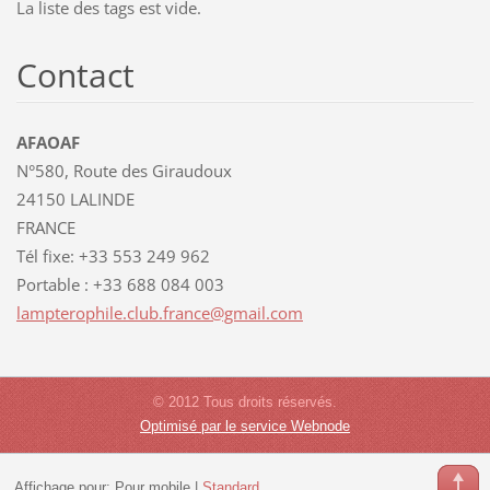
La liste des tags est vide.
Contact
AFAOAF
N°580, Route des Giraudoux
24150 LALINDE
FRANCE
Tél fixe: +33 553 249 962
Portable : +33 688 084 003
lamptero
phile.cl
ub.franc
e@gmail.
com
© 2012 Tous droits réservés.
Optimisé par le service Webnode
Affichage pour:
Pour mobile
|
Standard