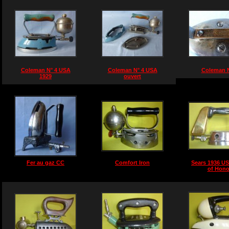
Coleman N° 4 USA
Coleman N° 4 USA
Coleman N
1929
ouvert
Fer au gaz CC
Comfort Iron
Sears 1936 U
of Hono