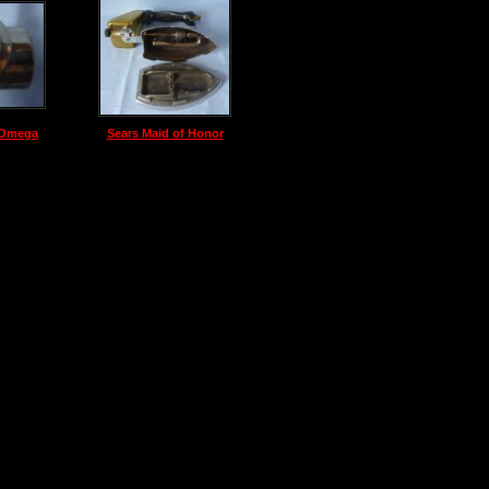
r Omega
Sears Maid of Honor