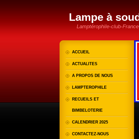
Lampe à sou
Lamptérophile-club-France
ACCUEIL
ACTUALITES
A PROPOS DE NOUS
LAMPTEROPHILE
RECUEILS ET
BIMBELOTERIE
CALENDRIER 2025
CONTACTEZ-NOUS