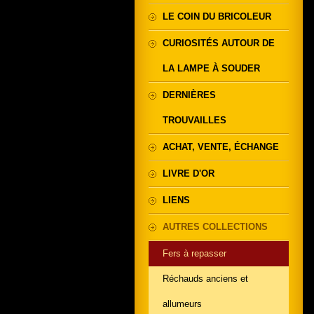
LE COIN DU BRICOLEUR
CURIOSITÉS AUTOUR DE
LA LAMPE À SOUDER
DERNIÈRES
TROUVAILLES
ACHAT, VENTE, ÉCHANGE
LIVRE D'OR
LIENS
AUTRES COLLECTIONS
Fers à repasser
Réchauds anciens et
allumeurs