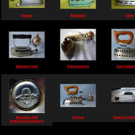
Omega
Radiation
Tilley
Diamond Iron
Diamond Iron
Karl Kalts
Bouchon Karl
Omega
Plaque Comfo
Kaltschmid (saumon)