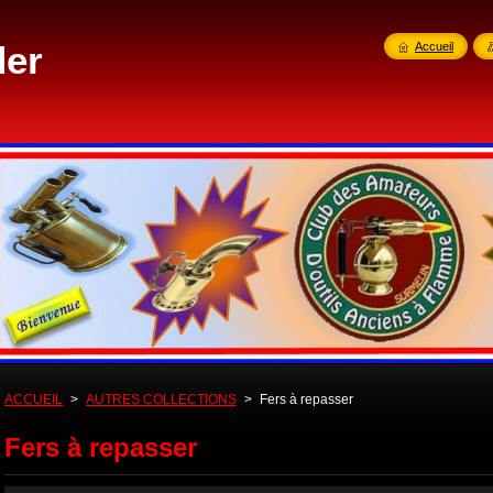
der
Accueil
ACCUEIL
>
AUTRES COLLECTIONS
>
Fers à repasser
Fers à repasser