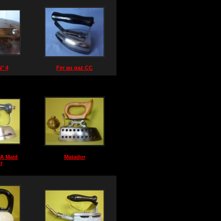
° 4
Fer au gaz CC
SA Maid
Matador
r