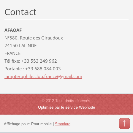
Contact
AFAOAF
N°580, Route des Giraudoux
24150 LALINDE
FRANCE
Tél fixe: +33 553 249 962
Portable : +33 688 084 003
lamptero
phile.cl
ub.franc
e@gmail.
com
© 2012 Tous droits réservés.
Optimisé par le service Webnode
Affichage pour:
Pour mobile
|
Standard