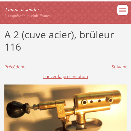
Lampe à souder
Lamptérophile-club-France
A 2 (cuve acier), brûleur
116
Précédent
Suivant
Lancer la présentation