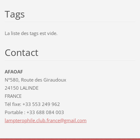
Tags
La liste des tags est vide.
Contact
AFAOAF
N°580, Route des Giraudoux
24150 LALINDE
FRANCE
Tél fixe: +33 553 249 962
Portable : +33 688 084 003
lamptero
phile.cl
ub.franc
e@gmail.
com