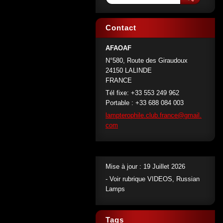
Contact
AFAOAF
N°580, Route des Giraudoux
24150 LALINDE
FRANCE
Tél fixe: +33 553 249 962
Portable : +33 688 084 003
lamptero
phile.cl
ub.franc
e@gmail.
com
Mise à jour : 19 Juillet 2026
- Voir rubrique VIDEOS, Russian
Lamps
Tags