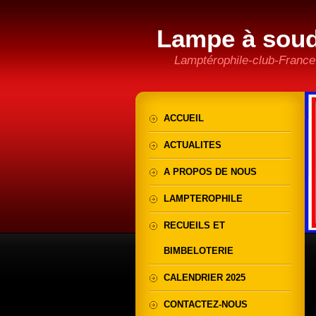
Lampe à sou
Lamptérophile-club-France
ACCUEIL
ACTUALITES
A PROPOS DE NOUS
LAMPTEROPHILE
RECUEILS ET
BIMBELOTERIE
CALENDRIER 2025
CONTACTEZ-NOUS