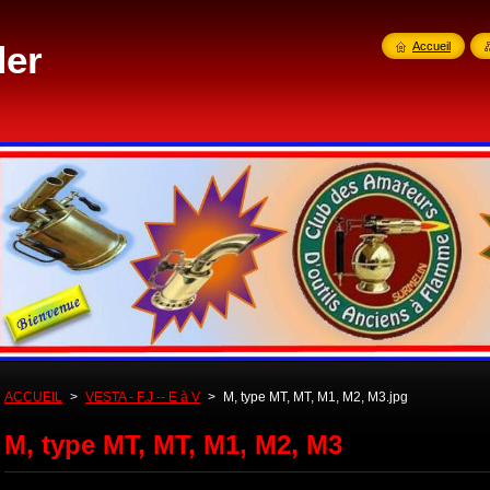
der
Accueil
ACCUEIL
>
VESTA - F.J -- E à V
>
M, type MT, MT, M1, M2, M3.jpg
M, type MT, MT, M1, M2, M3