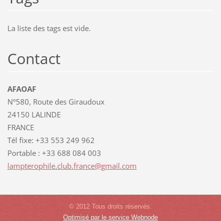
La liste des tags est vide.
Contact
AFAOAF
N°580, Route des Giraudoux
24150 LALINDE
FRANCE
Tél fixe: +33 553 249 962
Portable : +33 688 084 003
lamptero
phile.cl
ub.franc
e@gmail.
com
© 2012 Tous droits réservés.
Optimisé par le service Webnode