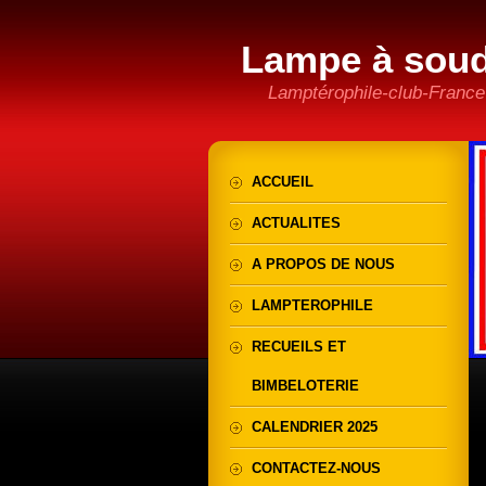
Lampe à sou
Lamptérophile-club-France
ACCUEIL
ACTUALITES
A PROPOS DE NOUS
LAMPTEROPHILE
RECUEILS ET
BIMBELOTERIE
CALENDRIER 2025
CONTACTEZ-NOUS