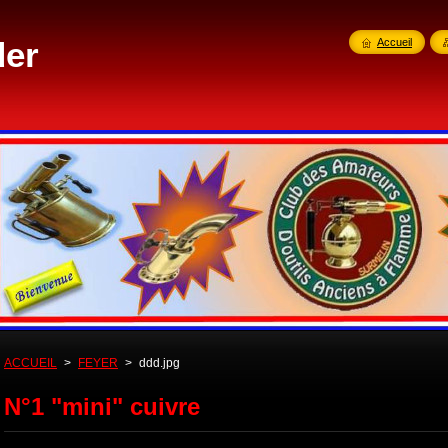
der
Accueil
ACCUEIL
>
FEYER
>
ddd.jpg
N°1 "mini" cuivre