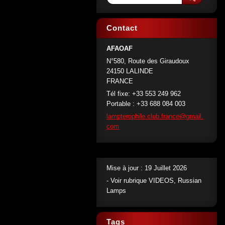
Contact
AFAOAF
N°580, Route des Giraudoux
24150 LALINDE
FRANCE
Tél fixe: +33 553 249 962
Portable : +33 688 084 003
lamptero
phile.cl
ub.franc
e@gmail.
com
Mise à jour : 19 Juillet 2026
- Voir rubrique VIDEOS, Russian
Lamps
Tags