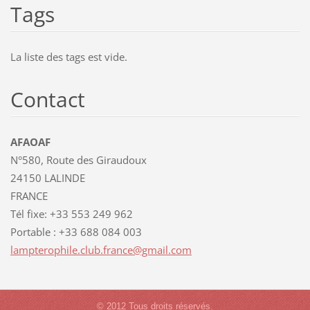
Tags
La liste des tags est vide.
Contact
AFAOAF
N°580, Route des Giraudoux
24150 LALINDE
FRANCE
Tél fixe: +33 553 249 962
Portable : +33 688 084 003
lamptero
phile.cl
ub.franc
e@gmail.
com
© 2012 Tous droits réservés.