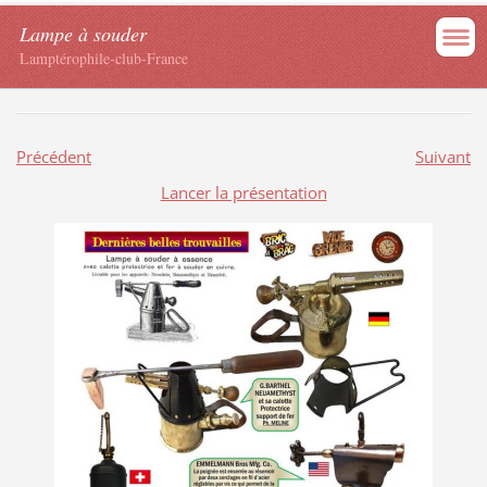
Lampe à souder
Lamptérophile-club-France
Précédent
Suivant
Lancer la présentation