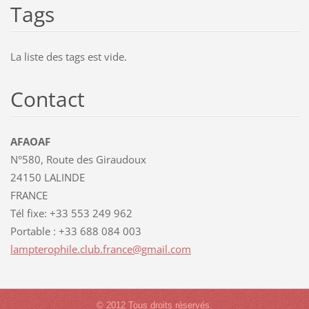
Tags
La liste des tags est vide.
Contact
AFAOAF
N°580, Route des Giraudoux
24150 LALINDE
FRANCE
Tél fixe: +33 553 249 962
Portable : +33 688 084 003
lamptero
phile.cl
ub.franc
e@gmail.
com
© 2012 Tous droits réservés.