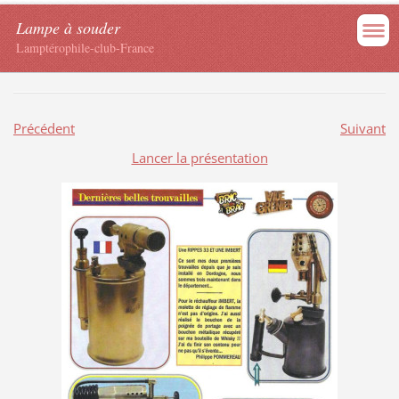
Lampe à souder
Lamptérophile-club-France
Précédent
Suivant
Lancer la présentation