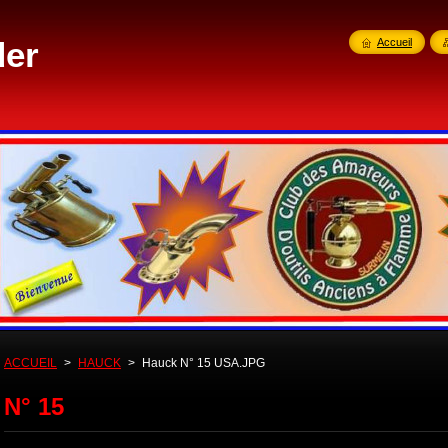
der
Accueil
ACCUEIL
>
HAUCK
>
Hauck N° 15 USA.JPG
N° 15