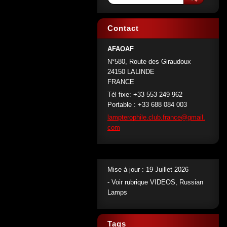
Contact
AFAOAF
N°580, Route des Giraudoux
24150 LALINDE
FRANCE
Tél fixe: +33 553 249 962
Portable : +33 688 084 003
lamptero
phile.cl
ub.franc
e@gmail.
com
Mise à jour : 19 Juillet 2026
- Voir rubrique VIDEOS, Russian
Lamps
Tags