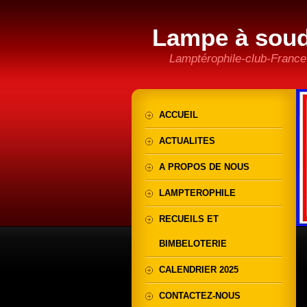
Lampe à sou
Lamptérophile-club-France
ACCUEIL
ACTUALITES
A PROPOS DE NOUS
LAMPTEROPHILE
RECUEILS ET
BIMBELOTERIE
CALENDRIER 2025
CONTACTEZ-NOUS