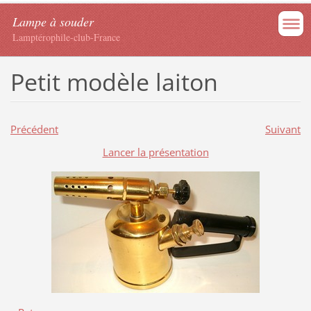
Lampe à souder
Lamptérophile-club-France
Petit modèle laiton
Précédent
Suivant
Lancer la présentation