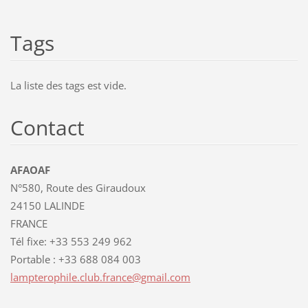
Tags
La liste des tags est vide.
Contact
AFAOAF
N°580, Route des Giraudoux
24150 LALINDE
FRANCE
Tél fixe: +33 553 249 962
Portable : +33 688 084 003
lamptero
phile.cl
ub.franc
e@gmail.
com