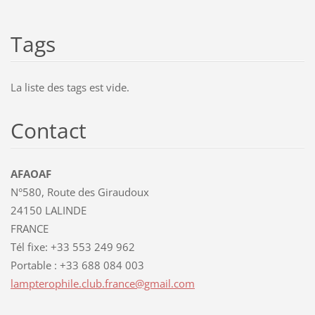
Tags
La liste des tags est vide.
Contact
AFAOAF
N°580, Route des Giraudoux
24150 LALINDE
FRANCE
Tél fixe: +33 553 249 962
Portable : +33 688 084 003
lamptero
phile.cl
ub.franc
e@gmail.
com