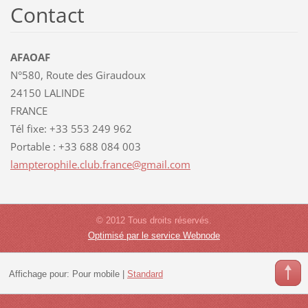
Contact
AFAOAF
N°580, Route des Giraudoux
24150 LALINDE
FRANCE
Tél fixe: +33 553 249 962
Portable : +33 688 084 003
lamptero
phile.cl
ub.franc
e@gmail.
com
© 2012 Tous droits réservés.
Optimisé par le service Webnode
Affichage pour:
Pour mobile
|
Standard