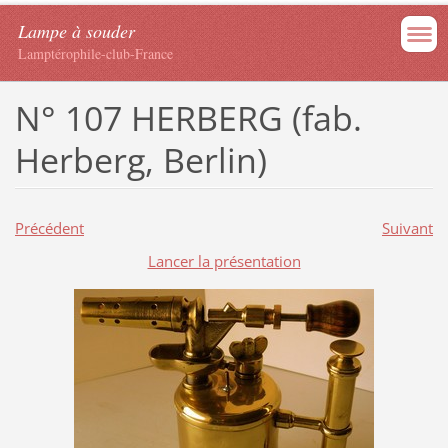
Lampe à souder
Lamptérophile-club-France
N° 107 HERBERG (fab.
Herberg, Berlin)
Précédent
Suivant
Lancer la présentation