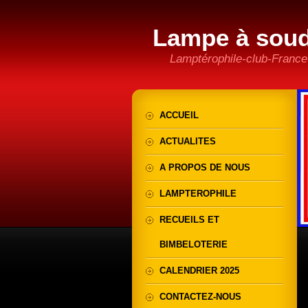
Lampe à sou
Lamptérophile-club-France
ACCUEIL
ACTUALITES
A PROPOS DE NOUS
LAMPTEROPHILE
RECUEILS ET
BIMBELOTERIE
CALENDRIER 2025
CONTACTEZ-NOUS