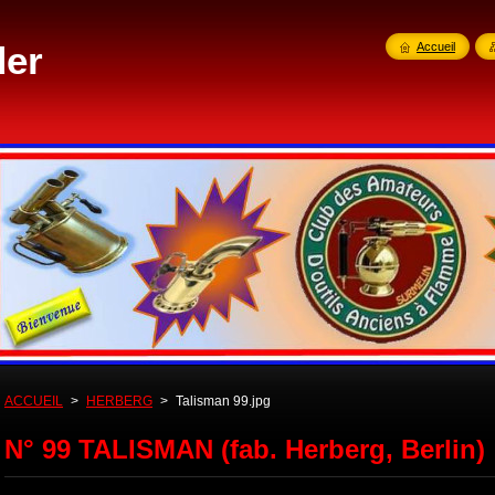
der
Accueil
ACCUEIL
>
HERBERG
>
Talisman 99.jpg
N° 99 TALISMAN (fab. Herberg, Berlin)