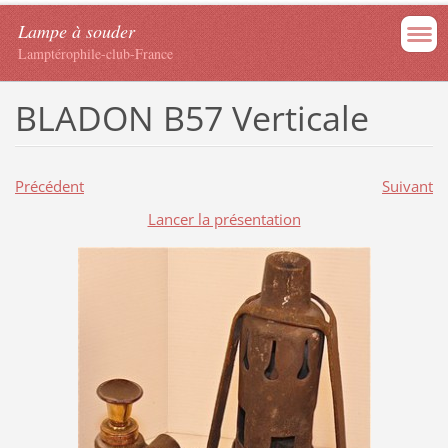
Lampe à souder
Lamptérophile-club-France
BLADON B57 Verticale
Précédent
Suivant
Lancer la présentation