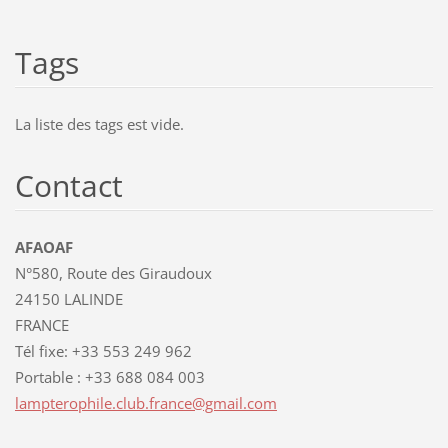
Tags
La liste des tags est vide.
Contact
AFAOAF
N°580, Route des Giraudoux
24150 LALINDE
FRANCE
Tél fixe: +33 553 249 962
Portable : +33 688 084 003
lamptero
phile.cl
ub.franc
e@gmail.
com