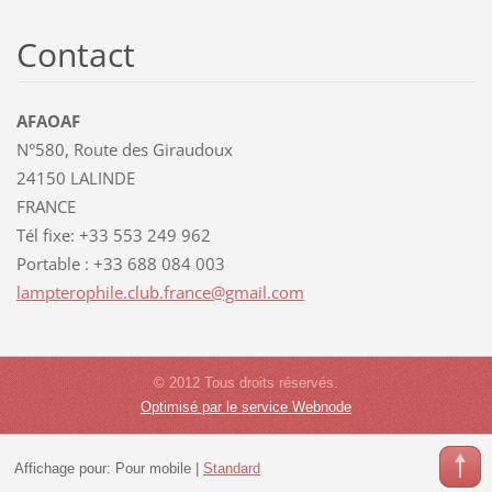
Contact
AFAOAF
N°580, Route des Giraudoux
24150 LALINDE
FRANCE
Tél fixe: +33 553 249 962
Portable : +33 688 084 003
lamptero
phile.cl
ub.franc
e@gmail.
com
© 2012 Tous droits réservés.
Optimisé par le service Webnode
Affichage pour:
Pour mobile
|
Standard