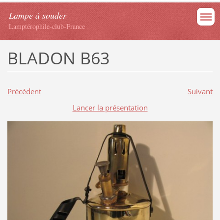
Lampe à souder
Lamptérophile-club-France
BLADON B63
Précédent
Suivant
Lancer la présentation