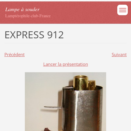
Lampe à souder
Lamptérophile-club-France
EXPRESS 912
Précédent
Suivant
Lancer la présentation