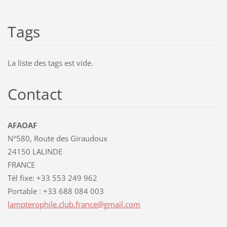
Tags
La liste des tags est vide.
Contact
AFAOAF
N°580, Route des Giraudoux
24150 LALINDE
FRANCE
Tél fixe: +33 553 249 962
Portable : +33 688 084 003
lamptero
phile.cl
ub.franc
e@gmail.
com