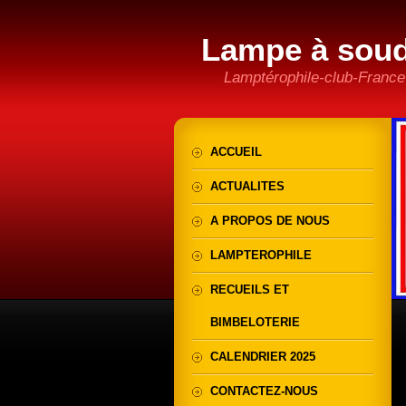
Lampe à sou
Lamptérophile-club-France
ACCUEIL
ACTUALITES
A PROPOS DE NOUS
LAMPTEROPHILE
RECUEILS ET
BIMBELOTERIE
CALENDRIER 2025
CONTACTEZ-NOUS