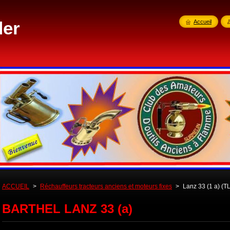
der
Accueil
ACCUEIL
>
Réchauffeurs tracteurs anciens et moteurs fixes
>
Lanz 33 (1 a) (TL
BARTHEL LANZ 33 (a)