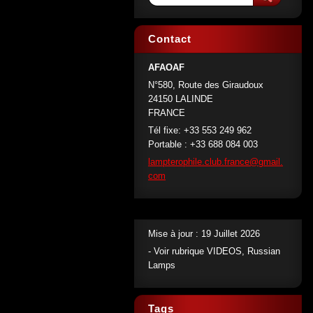
Contact
AFAOAF
N°580, Route des Giraudoux
24150 LALINDE
FRANCE
Tél fixe: +33 553 249 962
Portable : +33 688 084 003
lamptero
phile.cl
ub.franc
e@gmail.
com
Mise à jour : 19 Juillet 2026
- Voir rubrique VIDEOS, Russian
Lamps
Tags