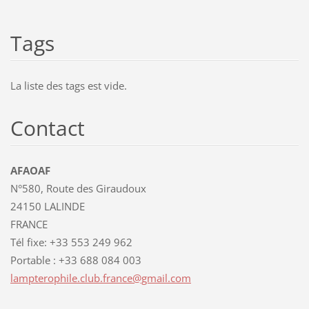
Tags
La liste des tags est vide.
Contact
AFAOAF
N°580, Route des Giraudoux
24150 LALINDE
FRANCE
Tél fixe: +33 553 249 962
Portable : +33 688 084 003
lamptero
phile.cl
ub.franc
e@gmail.
com