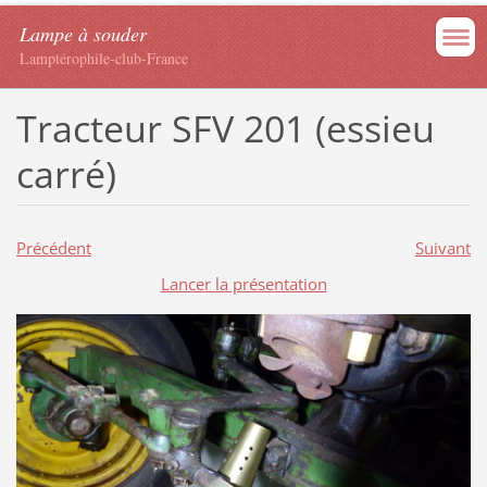
Lampe à souder
Lamptérophile-club-France
Tracteur SFV 201 (essieu
carré)
Précédent
Suivant
Lancer la présentation