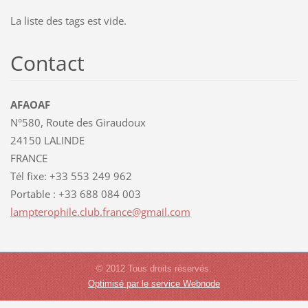
La liste des tags est vide.
Contact
AFAOAF
N°580, Route des Giraudoux
24150 LALINDE
FRANCE
Tél fixe: +33 553 249 962
Portable : +33 688 084 003
lamptero
phile.cl
ub.franc
e@gmail.
com
© 2012 Tous droits réservés.
Optimisé par le service Webnode