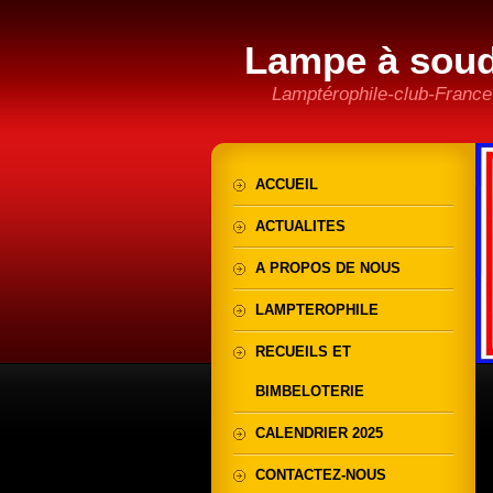
Lampe à sou
Lamptérophile-club-France
ACCUEIL
ACTUALITES
A PROPOS DE NOUS
LAMPTEROPHILE
RECUEILS ET
BIMBELOTERIE
CALENDRIER 2025
CONTACTEZ-NOUS