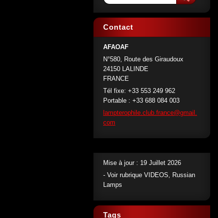
Contact
AFAOAF
N°580, Route des Giraudoux
24150 LALINDE
FRANCE
Tél fixe: +33 553 249 962
Portable : +33 688 084 003
lamptero
phile.cl
ub.franc
e@gmail.
com
Mise à jour : 19 Juillet 2026
- Voir rubrique VIDEOS, Russian
Lamps
Tags