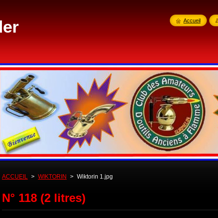
der
Accueil
ACCUEIL
>
WIKTORIN
>
Wiktorin 1.jpg
N° 118 (2 litres)