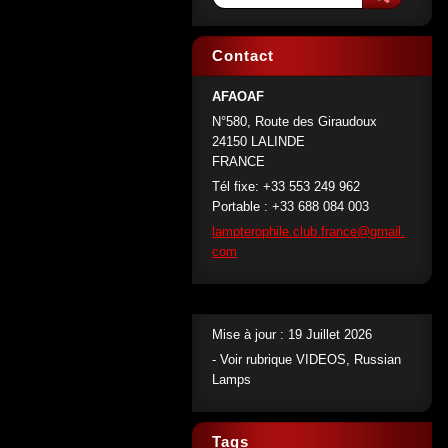
Contact
AFAOAF
N°580, Route des Giraudoux
24150 LALINDE
FRANCE
Tél fixe: +33 553 249 962
Portable : +33 688 084 003
lamptero
phile.cl
ub.franc
e@gmail.
com
Mise à jour : 19 Juillet 2026
- Voir rubrique VIDEOS, Russian
Lamps
Tags