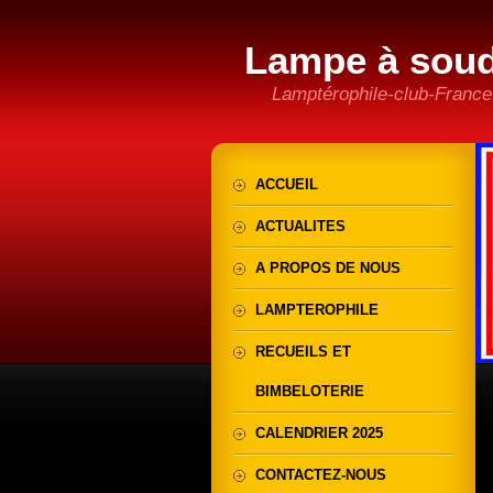
Lampe à sou
Lamptérophile-club-France
ACCUEIL
ACTUALITES
A PROPOS DE NOUS
LAMPTEROPHILE
RECUEILS ET
BIMBELOTERIE
CALENDRIER 2025
CONTACTEZ-NOUS