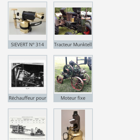
Bolinder)
bronze (Munktell-
Bolinder)
SIEVERT N° 314
Tracteur Munktell
Brûleur en Y en
Bolinder
bronze (Munktell-
Bolinder)
Réchauffeur pour
Moteur fixe
Munktell
Munktell
Bolinder BM 20