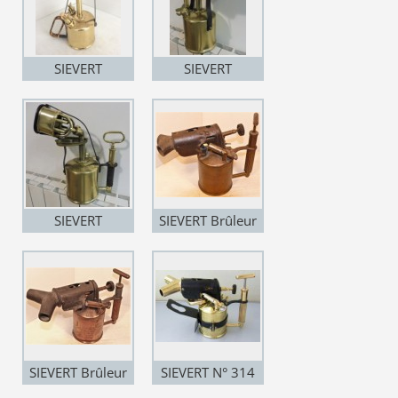
SIEVERT
SIEVERT
VAPOURIA N°
VAPOURIA N°
3682
3683
SIEVERT
SIEVERT Brûleur
VAPOURIA N°
en Y (Munktell
3683
Bolinder)
SIEVERT Brûleur
SIEVERT N° 314
en Y (Munktell
Brûleur en Y en