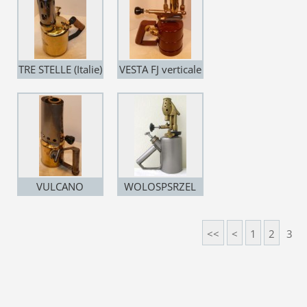
TRE STELLE (Italie)
VESTA FJ verticale
VULCANO
WOLOSPSRZEL
verticale N° 32
(Pologne)
(Allemagne)
<<
<
1
2
3