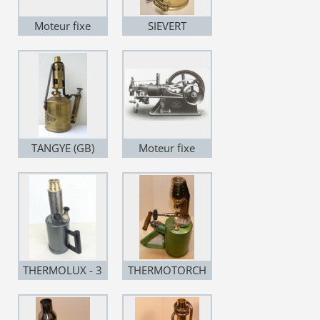
Moteur fixe
SIEVERT
Munktell
VAPOURIA N°
3214
TANGYE (GB)
Moteur fixe
TANGYE
THERMOLUX - 3
THERMOTORCH
litres (Italie)
réchauffeur
(Italie)