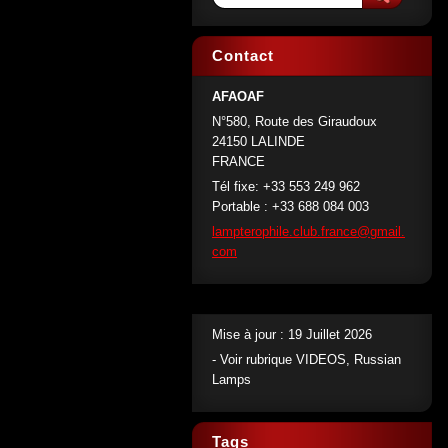
Contact
AFAOAF
N°580, Route des Giraudoux
24150 LALINDE
FRANCE
Tél fixe: +33 553 249 962
Portable : +33 688 084 003
lamptero
phile.cl
ub.franc
e@gmail.
com
Mise à jour : 19 Juillet 2026
- Voir rubrique VIDEOS, Russian
Lamps
Tags