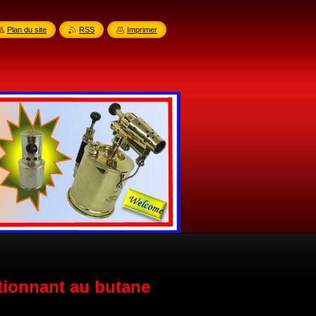
Plan du site
RSS
Imprimer
tionnant au butane