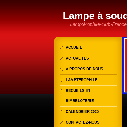
Lampe à sou
Lamptérophile-club-France
ACCUEIL
ACTUALITES
A PROPOS DE NOUS
LAMPTEROPHILE
RECUEILS ET
BIMBELOTERIE
CALENDRIER 2025
CONTACTEZ-NOUS