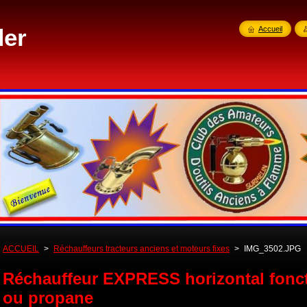
der
Accueil
ACCUEIL
>
Réchauffeurs tracteurs anciens et moteurs fixes
>
IMG_3502.JPG
Réchauffeur EXPRESS horizontal fonc
ou propane