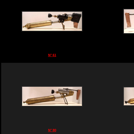
N° 61
N° 80