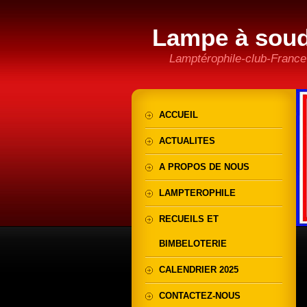
Lampe à sou
Lamptérophile-club-France
ACCUEIL
ACTUALITES
A PROPOS DE NOUS
LAMPTEROPHILE
RECUEILS ET
BIMBELOTERIE
CALENDRIER 2025
CONTACTEZ-NOUS