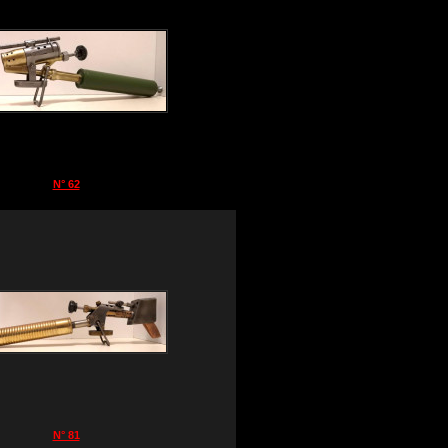
N° 62
N° 81