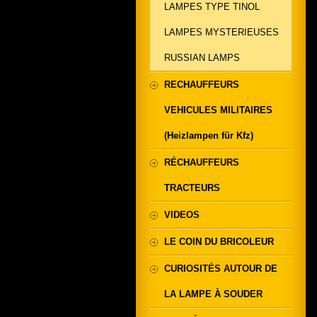
LAMPES TYPE TINOL
LAMPES MYSTERIEUSES
RUSSIAN LAMPS
RECHAUFFEURS
VEHICULES MILITAIRES
(Heizlampen für Kfz)
RÉCHAUFFEURS
TRACTEURS
VIDEOS
LE COIN DU BRICOLEUR
CURIOSITÉS AUTOUR DE
LA LAMPE À SOUDER