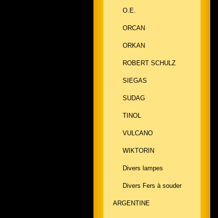
O.E.
ORCAN
ORKAN
ROBERT SCHULZ
SIEGAS
SUDAG
TINOL
VULCANO
WIKTORIN
Divers lampes
Divers Fers à souder
ARGENTINE