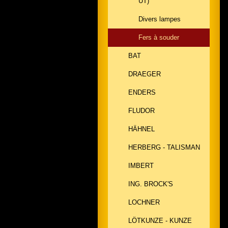
UT)
Divers lampes
Fers à souder
BAT
DRAEGER
ENDERS
FLUDOR
HÄHNEL
HERBERG - TALISMAN
IMBERT
ING. BROCK'S
LOCHNER
LÖTKUNZE - KUNZE