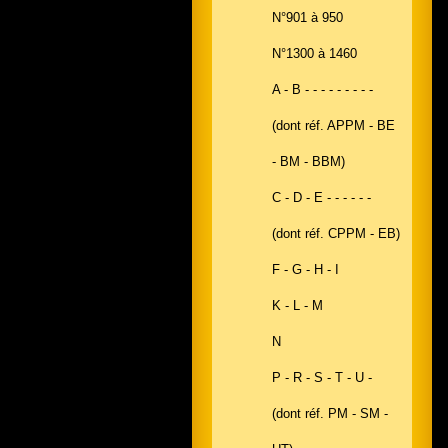
N°901 à 950
N°1300 à 1460
A - B - - - - - - - - -
(dont réf. APPM - BE
- BM - BBM)
C - D - E - - - - - -
(dont réf. CPPM - EB)
F - G - H - I
K - L - M
N
P - R - S - T - U -
(dont réf. PM - SM -