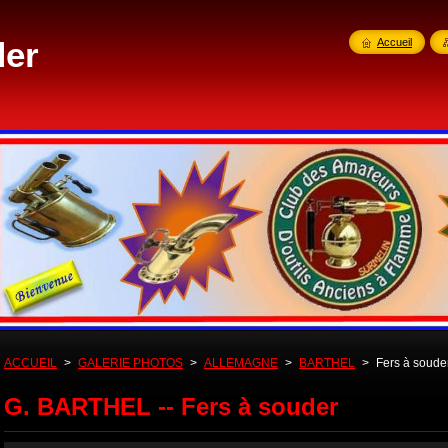
der
Accueil
ACCUEIL
>
GALERIE PHOTOS
>
ALLEMAGNE
>
BARTHEL
>
Fers à soude
G. BARTHEL -- Fers à souder