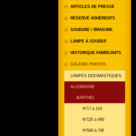
ARTICLES DE PRESSE
RÉSERVÉ ADHÉRENTS
SOUDURE / BRASURE
LAMPE À SOUDER
HISTORIQUE FABRICANTS
GALERIE PHOTOS
LAMPES DOCIMASTIQUES
ALLEMAGNE
BARTHEL
N°17 à 124
N°125 à 490
N°500 à 745