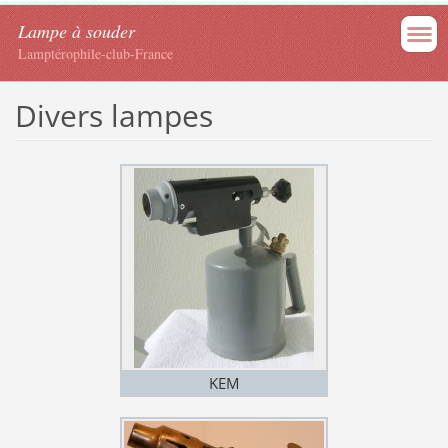
Lampe à souder
Lamptérophile-club-France
Divers lampes
KEM