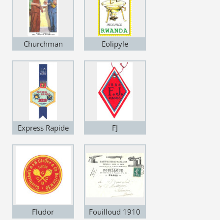
Churchman
Eolipyle
Express Rapide
FJ
Fludor
Fouilloud 1910