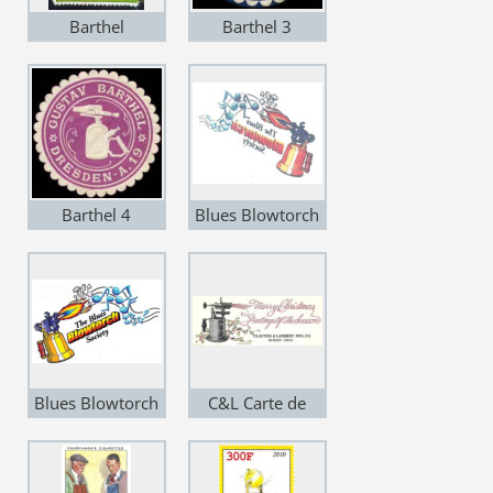
Barthel
Barthel 3
"Soldering-
Apparatus"
Barthel 4
Blues Blowtorch
Tatouage
Blues Blowtorch
C&L Carte de
voeux