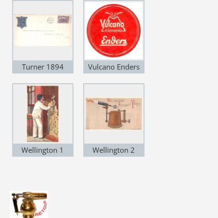
1945
Turner 1894
Vulcano Enders
Wellington 1
Wellington 2