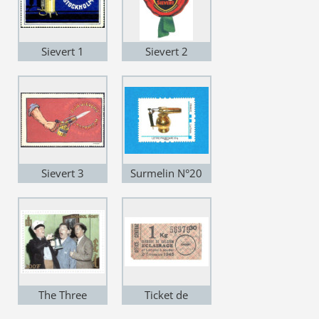
Sievert 1
Sievert 2
Sievert 3
Surmelin N°20
The Three
Ticket de
Stooges
rationnement