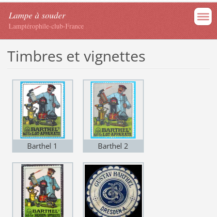
Lampe à souder
Lamptérophile-club-France
Timbres et vignettes
Barthel 1
Barthel 2