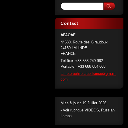
Contact
AFAOAF
N°580, Route des Giraudoux
24150 LALINDE
FRANCE
Tél fixe: +33 553 249 962
Portable : +33 688 084 003
lamptero
phile.cl
ub.franc
e@gmail.
com
Mise à jour : 19 Juillet 2026
- Voir rubrique VIDEOS, Russian
Lamps