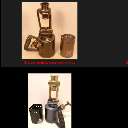
Brûleur vertical, capot cylindrique
B