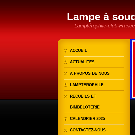
Lampe à sou
Lamptérophile-club-France
ACCUEIL
ACTUALITES
A PROPOS DE NOUS
LAMPTEROPHILE
RECUEILS ET
BIMBELOTERIE
CALENDRIER 2025
CONTACTEZ-NOUS