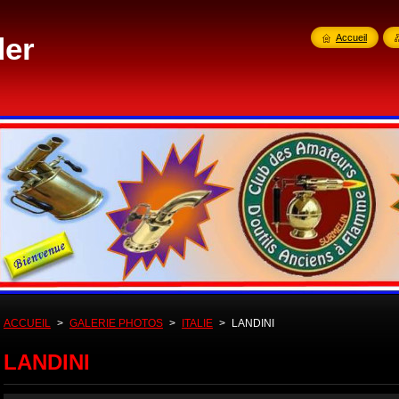
der
Accueil
ACCUEIL
>
GALERIE PHOTOS
>
ITALIE
>
LANDINI
LANDINI