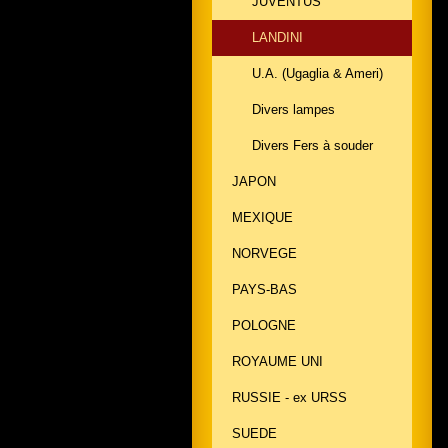
JUVENTUS
LANDINI
U.A. (Ugaglia & Ameri)
Divers lampes
Divers Fers à souder
JAPON
MEXIQUE
NORVEGE
PAYS-BAS
POLOGNE
ROYAUME UNI
RUSSIE - ex URSS
SUEDE