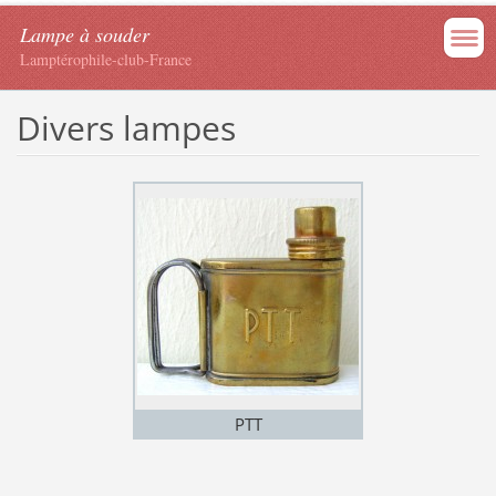
Lampe à souder
Lamptérophile-club-France
Divers lampes
PTT