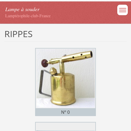
Lampe à souder
Lamptérophile-club-France
RIPPES
N° 0