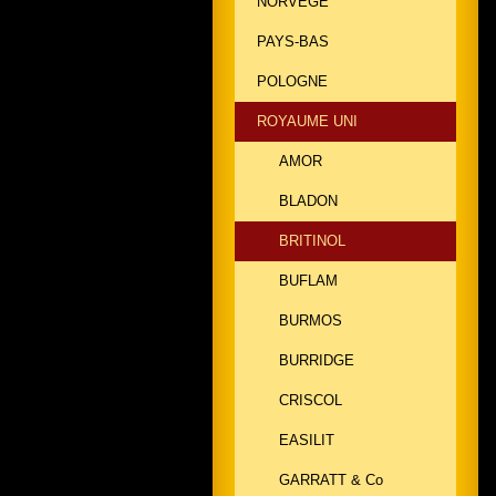
NORVEGE
PAYS-BAS
POLOGNE
ROYAUME UNI
AMOR
BLADON
BRITINOL
BUFLAM
BURMOS
BURRIDGE
CRISCOL
EASILIT
GARRATT & Co