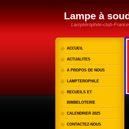
Lampe à sou
Lamptérophile-club-France
ACCUEIL
ACTUALITES
A PROPOS DE NOUS
LAMPTEROPHILE
RECUEILS ET
BIMBELOTERIE
CALENDRIER 2025
CONTACTEZ-NOUS