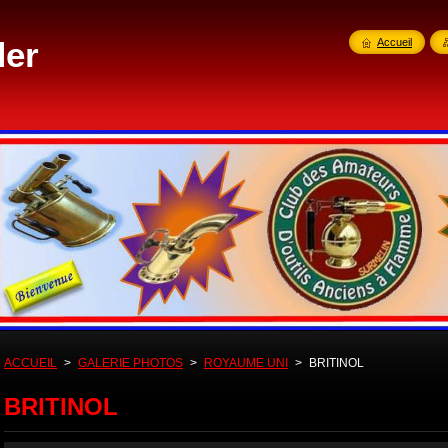
der
Accueil
ACCUEIL
>
GALERIE PHOTOS
>
ROYAUME UNI
>
BRITINOL
BRITINOL