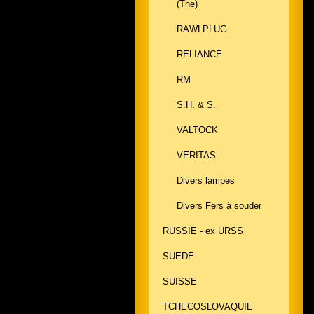
(The)
RAWLPLUG
RELIANCE
RM
S.H. & S.
VALTOCK
VERITAS
Divers lampes
Divers Fers à souder
RUSSIE - ex URSS
SUEDE
SUISSE
TCHECOSLOVAQUIE