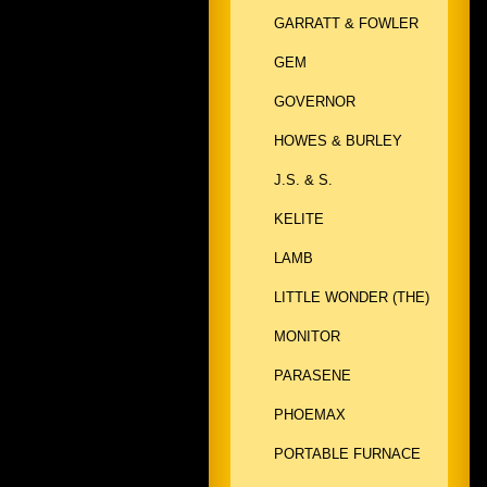
GARRATT & FOWLER
GEM
GOVERNOR
HOWES & BURLEY
J.S. & S.
KELITE
LAMB
LITTLE WONDER (THE)
MONITOR
PARASENE
PHOEMAX
PORTABLE FURNACE